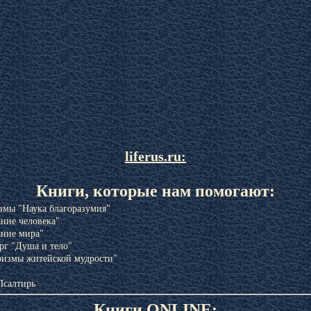
liferus.ru:
Книги, которые нам помогают:
змы "Наука благоразумия"
ние человека"
ние мира"
рг "Душа и тело"
измы житейской мудрости"
Псалтирь
Книги ONLINE: