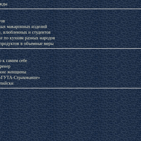
ежды
тов
Фитоэргономика
Зеленая аптека Кузбасса
Лек
вых макаронных изделий
ию
в, влюбленных и студентов
е по кухням разных народов
 продуктов в объемные меры
 к самим себе
ренер
ские женщины
«ГУТА-Страхование»
глийски
та
Блюда из крупы
Блюда из овощей и фруктов
Па
бобовых и макарон