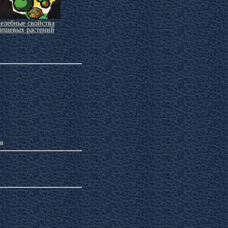
елебные свойства
ищевых растений
ов
ход за кожей лица