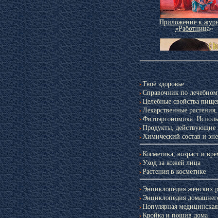
Приложение к жур
«Работница»
Твоё здоровье
Справочник по лечебно
Целебные свойства пище
Лекарственные растения
Фитоэргономика. Исполь
Продукты, действующие 
Химический состав и эне
Приложение к жур
«Крестьянка»
Косметика, возраст и вре
Уход за кожей лица
Растения в косметике
Энциклопедия женских 
Энциклопедия домашнего
Популярная медицинская
Кройка и пошив дома