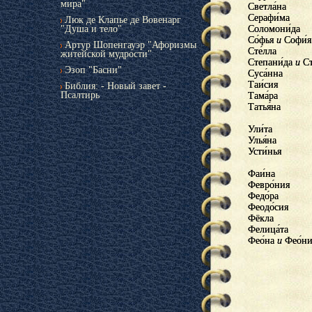
мира"
Светла́на
Светлана
Серафи́ма
Серафима
Люк де Клапье де Вовенарг
"Душа и тело"
Соломони́да
Соломонида
Со́фья
Софья
и
и
Софи́я
София
Артур Шопенгауэр "Афоризмы
Сте́лла
Стелла
житейской мудрости"
Степани́да
Степанида
и
и
Ст
Ст
Эзоп "Басни"
Суса́нна
Сусанна
Таи́сия
Таисия
Библия: - Новый завет -
Псалтирь
Тама́ра
Тамара
Татья́на
Татьяна
Ули́та
Улита
Улья́на
Ульяна
Усти́нья
Устинья
Фаи́на
Фаина
Февро́ния
Феврония
Федо́ра
Федора
Феодо́сия
Феодосия
Фёкла
Фёкла
Фелица́та
Фелицата
Фео́на
Феона
и
и
Фео́ни
Феони