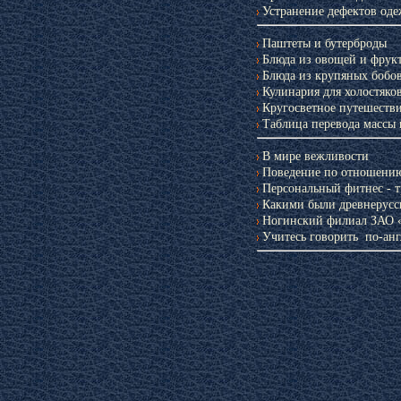
Устранение дефектов од
Паштеты и бутерброды
Блюда из овощей и фрук
Справочник по
Блюда из крупяных бобо
лечебному питан
Кулинария для холостяко
Кругосветное путешестви
Таблица перевода массы
В мире вежливости
Поведение по отношению
Персональный фитнес - т
Какими были древнерус
Ногинский филиал ЗАО 
Учитесь говорить по-ан
Приятного аппети