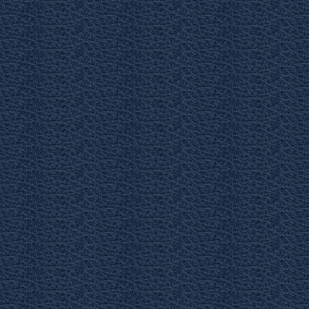
Кулинария
Полная энциклопе
женских рукодел