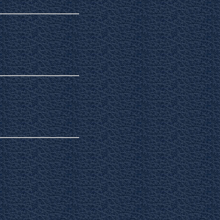
арственные растения
штеты и бутерброды