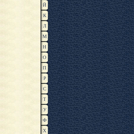
Й
К
Л
М
Н
О
П
Р
С
Т
У
Ф
Х