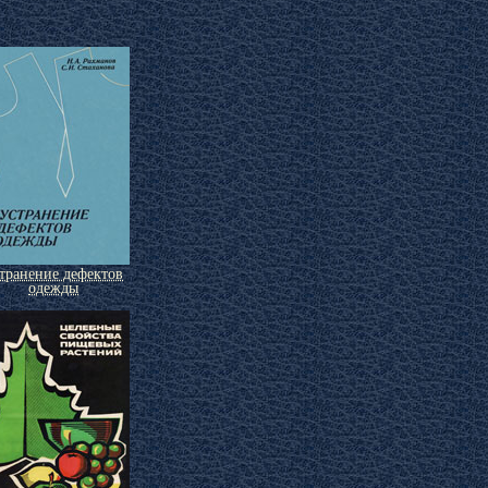
транение дефектов
одежды