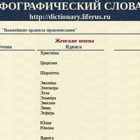
ФОГРАФИЧЕСКИЙ СЛОВ
http://dictionary.liferus.ru
"Важнейшие правила правописания"
Женские имена
Феона
Ядвига
Христи́на
Христина
Цеци́лия
Цецилия
Шарло́тта
Шарлотта
Эвели́на
Эвелина
Элеоно́ра
Элеонора
Э́лла
Элла
Эльви́ра
Эльвира
Эми́лия
Эмилия
Э́мма
Эмма
Эсфи́рь
Эсфирь
Ю́лия
Юлия
Юно́на
Юнона
Ядви́га
Ядвига