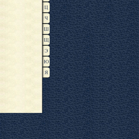
Ц
Ч
Ш
Щ
Э
Ю
Я