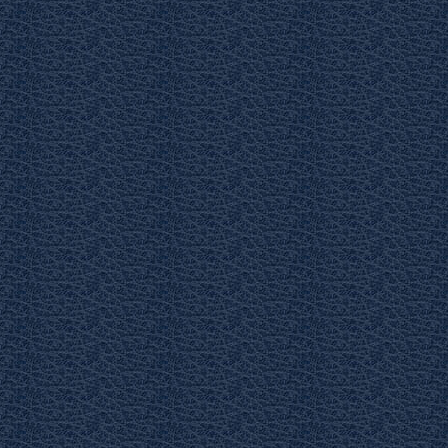
Библия Новый завет
Сад, цветы
Псалтирь
дия
ий