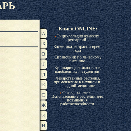
АРЬ
Книги ONLINE:
А
Энциклопедия женских
рукоделий
Б
Косметика, возраст и время
года
В
Справочник по лечебному
питанию
Г
Кулинария для холостяков,
влюбленных и студентов
Д
Лекарственные растения,
применяемые в научной и
Е
народной медицине
Фитоэргономика.
Ё
Использование растений для
повышения
работоспособности
Ж
З
И