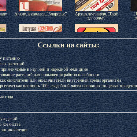
налу
Архив журналов "Здоровье"
Архив журналов "Твоё
Ц
здоровье"
п
Ссылки на сайты:
му питанию
вых растений
, применяемые в научной и народной медицине
зование растений для повышения работоспособности
как окислители или ощелачиватели внутренней среды организма
ргетическая ценность 100г съедобной части основных пищевых продукт
налу
Цветущая косметика
Косметика, возраст и время
У
года
мя года
рукоделий
 хозяйства
 энциклопедия