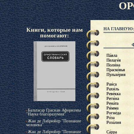
ОР
Книги, которые нам
НА ГЛАВНУЮ: 
помогают:
Па́вла
Павла
Пелаге́я
Пелагея
Поли́на
Полина
Праско́вья
Прасковья
Пульхе́рия
Пульхерия
Раи́са
Раиса
Рахи́ль
Рахиль
Реве́кка
Ревекка
Реги́на
Регина
Рена́та
Рената
Ри́мма
Римма
Бальтасар Грасиан Афоризмы
Рогне́да
Рогнеда
"Наука благоразумия"
Ро́за
Роза
Жан де Лабрюйер "Познание
Роза́лия
Розалия
человека"
Жан де Лабрюйер "Познание
Са́рра
Сарра