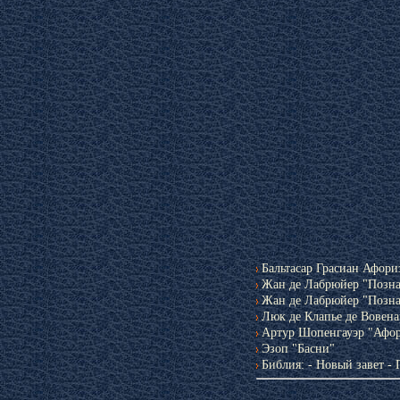
Бальтасар Грасиан Афори
Жан де Лабрюйер "Позна
Жан де Лабрюйер "Позна
Люк де Клапье де Вовена
Артур Шопенгауэр "Афор
Эзоп "Басни"
Библия: - Новый завет - 