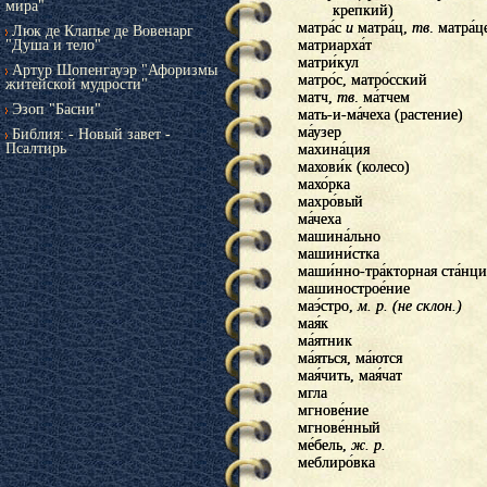
мира"
крепкий)
крепкий)
матра́с
матрас
и
и
матра́ц,
матрац,
тв
тв
. матра́
. матрац
Люк де Клапье де Вовенарг
"Душа и тело"
матриарха́т
матриархат
матри́кул
матрикул
Артур Шопенгауэр "Афоризмы
матро́с, матро́сский
матрос, матросский
житейской мудрости"
матч,
матч,
тв
тв
. ма́тчем
. матчем
Эзоп "Басни"
мать-и-ма́чеха (растение)
мать-и-мачеха (растение)
ма́узер
маузер
Библия: - Новый завет -
Псалтирь
махина́ция
махинация
махови́к (колесо)
маховик (колесо)
махо́рка
махорка
махро́вый
махровый
ма́чеха
мачеха
машина́льно
машинально
машини́стка
машинистка
маши́нно-тра́кторная ста́нци
машинно-тракторная станци
машинострое́ние
машиностроение
маэ́стро,
маэстро,
м. р. (не склон.)
м. р. (не склон.)
мая́к
маяк
ма́ятник
маятник
ма́яться, ма́ются
маяться, маются
мая́чить, мая́чат
маячить, маячат
мгла
мгла
мгнове́ние
мгновение
мгнове́нный
мгновенный
ме́бель,
мебель,
ж. р.
ж. р.
меблиро́вка
меблировка