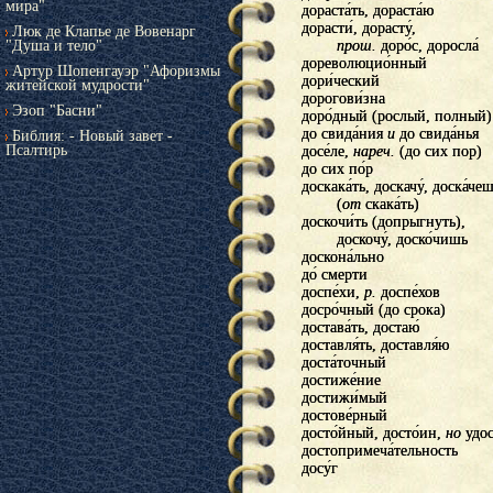
мира"
дораста́ть, дораста́ю
дорастать, дорастаю
дорасти́, дорасту́,
дорасти, дорасту,
Люк де Клапье де Вовенарг
"Душа и тело"
прош.
прош.
доро́с, доросла́
дорос, доросла
дореволюцио́нный
дореволюционный
Артур Шопенгауэр "Афоризмы
дори́ческий
дорический
житейской мудрости"
дорогови́зна
дороговизна
Эзоп "Басни"
доро́дный (рослый, полный)
дородный (рослый, полный)
до свида́ния
до свидания
и
и
до свида́нья
до свиданья
Библия: - Новый завет -
Псалтирь
досе́ле,
доселе,
нареч.
нареч.
(до сих пор)
(до сих пор)
до сих по́р
до сих пор
доскака́ть, доскачу́, доска́че
доскакать, доскачу, доскаче
(
(
от
от
скака́ть)
скакать)
доскочи́ть (допрыгнуть),
доскочить (допрыгнуть),
доскочу́, доско́чишь
доскочу, доскочишь
доскона́льно
досконально
до́ смерти
до смерти
доспе́хи,
доспехи,
р.
р.
доспе́хов
доспехов
досро́чный (до срока)
досрочный (до срока)
достава́ть, достаю́
доставать, достаю
доставля́ть, доставля́ю
доставлять, доставляю
доста́точный
достаточный
достиже́ние
достижение
достижи́мый
достижимый
достове́рный
достоверный
досто́йный, досто́ин,
достойный, достоин,
но
но
удос
удос
достопримеча́тельность
достопримечательность
досу́г
досуг