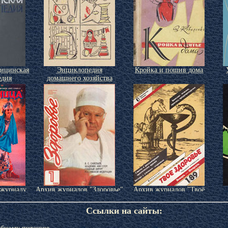
дицинская
Энциклопедия
Кройка и пошив дома
едия
домашнего хозяйства
 журналу
Архив журналов "Здоровье"
Архив журналов "Твоё
ца»
здоровье"
Ссылки на сайты: