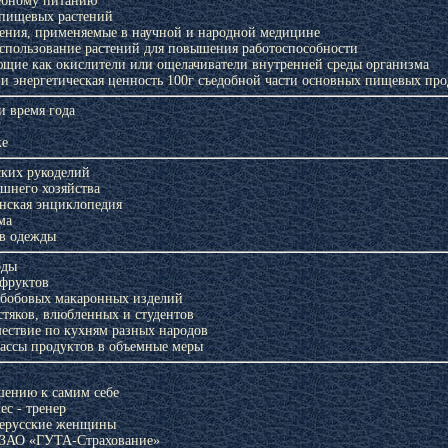
ебному питанию
 пищевых растений
ения, применяемые в научной и народной медицине
спользование растений для повышения работоспособности
щие как окислители или ощелачиватели внутренней среды организма
и энергетическая ценность 100г съедобной части основных пищевых про
и время года
ке
 журналу
Цветущая косметика
Косметика, возраст и время
ких рукоделий
нка»
года
шнего хозяйства
нская энциклопедия
ма
ов одежды
оды
 фруктов
 бобовых макаронных изделий
стяков, влюбленных и студентов
ествие по кухням разных народов
ассы продуктов в объемные меры
шению к самим себе
к по
Фитоэргономика
Зеленая аптека Кузбасса
Ле
с - тренер
итанию
нерусские женщины
 ЗАО «ГУТА-Страхование»