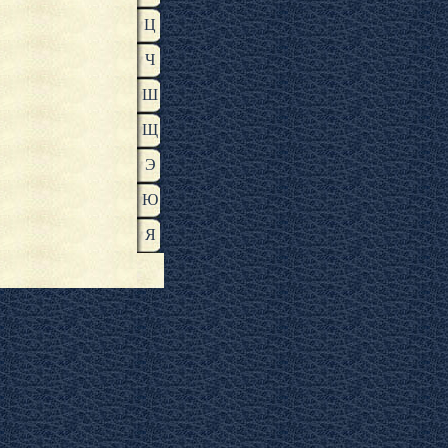
Ц
Ч
Ш
Щ
Э
Ю
Я