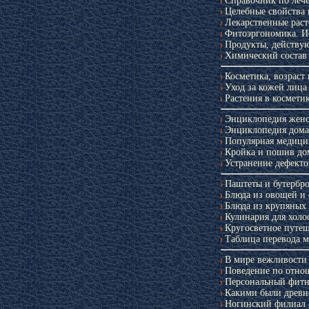
Справочник по леч
Целебные свойства
Лекарственные раст
Фитоэргономика. И
Продукты, действую
Химический состав 
Косметика, возраст 
Уход за кожей лица
Растения в космети
Приложение к
Энциклопедия женс
«Крестья
Энциклопедия дома
Популярная медици
Кройка и пошив до
Устранение дефект
Паштеты и бутербр
Блюда из овощей и
Блюда из крупяных
Кулинария для холо
Кругосветное путеш
Таблица перевода м
В мире вежливости
Поведение по отно
Справочни
Персональный фитне
лечебному п
Какими были древ
Ногинский филиал