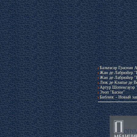
Бальтасар Грасиан 
Жан де Лабрюйер "
Жан де Лабрюйер "
Люк де Клапье де В
Артур Шопенгауэр 
Эзоп "Басни"
Библия: - Новый зав