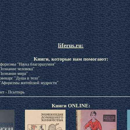
liferus.ru:
Книги, которые нам помогают:
Афоризмы "Наука благоразумия"
Познание человека"
Познание мира"
овенарг "Душа и тело"
"Афоризмы житейской мудрости"
ет - Псалтирь
Книги ONLINE: