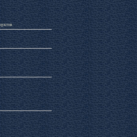
дуктов
Уход за кожей лица
карственные растения