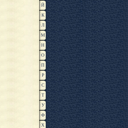
Й
К
Л
М
Н
О
П
Р
С
Т
У
Ф
Х