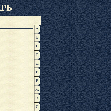
АРЬ
А
Б
В
Г
Д
Е
Ё
Ж
З
И