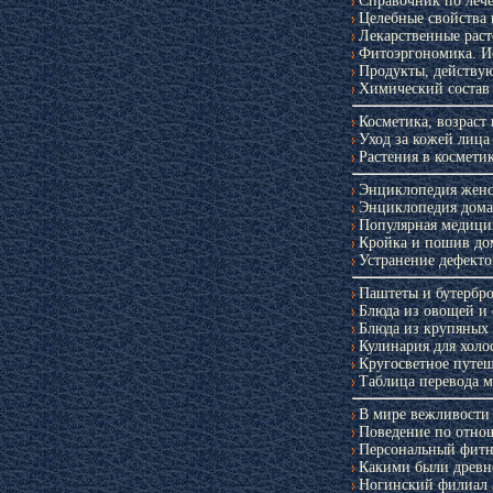
Справочник по леч
Целебные свойства
Лекарственные раст
Фитоэргономика. И
Продукты, действую
Химический состав 
Косметика, возраст 
Уход за кожей лица
Растения в космети
Приложение к
Энциклопедия женс
«Крестья
Энциклопедия дома
Популярная медици
Кройка и пошив до
Устранение дефект
Паштеты и бутербр
Блюда из овощей и
Блюда из крупяных
Кулинария для холо
Кругосветное путеш
Таблица перевода м
В мире вежливости
Поведение по отно
Справочни
Персональный фитне
лечебному п
Какими были древ
Ногинский филиал