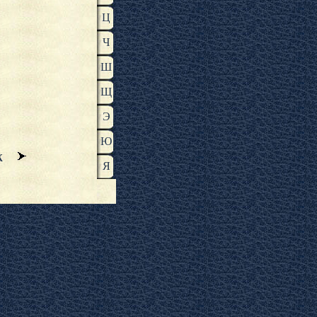
Ц
Ч
Ш
Щ
Э
Ю
Ж
Я