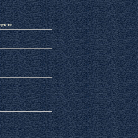
дуктов
Уход за кожей лица
карственные растения