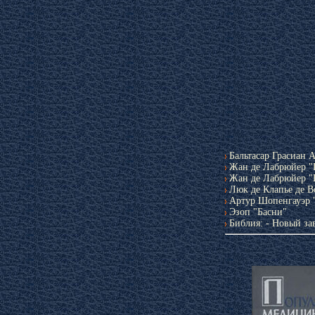
Бальтасар Грасиан 
Жан де Лабрюйер "
Жан де Лабрюйер "
Люк де Клапье де В
Артур Шопенгауэр 
Эзоп "Басни"
Библия: - Новый зав