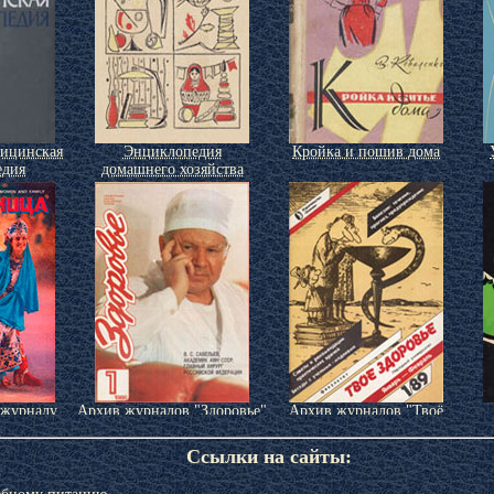
дицинская
Энциклопедия
Кройка и пошив дома
едия
домашнего хозяйства
 журналу
Архив журналов "Здоровье"
Архив журналов "Твоё
ца»
здоровье"
Ссылки на сайты: