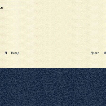
ель
ель
Д
Назад
Далее