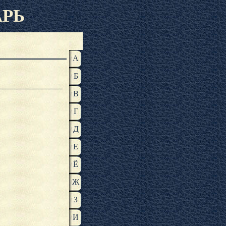
АРЬ
А
Б
В
Г
Д
Е
Ё
Ж
З
И