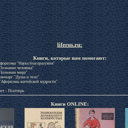
liferus.ru:
Книги, которые нам помогают:
Афоризмы "Наука благоразумия"
Познание человека"
Познание мира"
овенарг "Душа и тело"
"Афоризмы житейской мудрости"
ет - Псалтирь
Книги ONLINE: