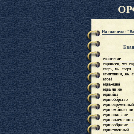
ОР
На главную: "В
Еван
ева́нгелие
евангелие
европе́ец,
европеец,
тв.
тв.
евр
ев
е́герь,
егерь,
мн.
мн.
егеря́
егеря
египтя́нин,
египтянин,
мн.
мн.
е
е
егоза́
егоза
едва́-едва́
едва-едва
едва́ ли не
едва ли не
едини́ца
единица
единобо́рство
единоборство
единовре́менный
единовременный
единомы́шленни
единомышленни
единонача́лие
единоначалие
единоплеме́нник
единоплеменник
единообра́зие
единообразие
еди́нственный
единственный