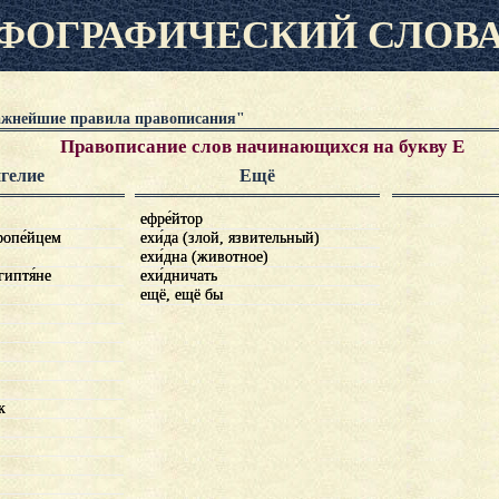
ФОГРАФИЧЕСКИЙ СЛОВ
ажнейшие правила правописания"
Правописание слов начинающихся на букву Е
гелие
Ещё
ефре́йтор
ефрейтор
опе́йцем
ропейцем
ехи́да (злой, язвительный)
ехида (злой, язвительный)
ехи́дна (животное)
ехидна (животное)
гиптя́не
гиптяне
ехи́дничать
ехидничать
ещё, ещё бы
ещё, ещё бы
к
к