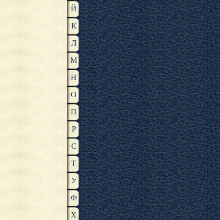
Й
К
Л
М
Н
О
П
Р
С
Т
У
Ф
Х