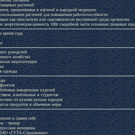
ебному питанию
 пищевых растений
ения, применяемые в научной и народной медицине
спользование растений для повышения работоспособности
щие как окислители или ощелачиватели внутренней среды организма
и энергетическая ценность 100г съедобной части основных пищевых про
и время года
ке
 журналу
Цветущая косметика
Косметика, возраст и время
ких рукоделий
нка»
года
шнего хозяйства
нская энциклопедия
ма
ов одежды
оды
 фруктов
 бобовых макаронных изделий
стяков, влюбленных и студентов
ествие по кухням разных народов
ассы продуктов в объемные меры
шению к самим себе
к по
Фитоэргономика
Зеленая аптека Кузбасса
Ле
с - тренер
итанию
нерусские женщины
 ЗАО «ГУТА-Страхование»